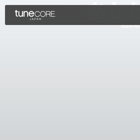
あな
Apple Musi