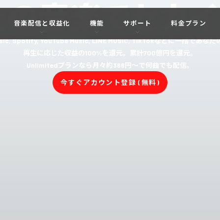
たの音楽でセカイ
音楽配信と収益化
機能
サポート
料金プラン
c, Spotify, YouTube Music, LINE MUSIC, TikTokなどに一括
再生に応じた収益の100%を還元。累計700億円を還元。
Unlimitedプランなら月々約366円〜で何曲でも配信。
今すぐアカウント登録 (無料)