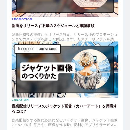
PROMOTION
新曲をリリースする際のスケジュールと確認事項
楽曲完成後の準備からリリース当日、リリース後のプロモーショ
ンまでのステップを詳しく解説します。リスナーやファンを効果
的に増やすための具体的なアクションプランを提供し、SNSやメ
ディア活用、データ分析のポイントを紹介。初心者から中上級者
まで、自分で実行できるプロモーション戦略をまとめた必読の内
容です。
CREATION
音楽配信リリースのジャケット画像（カバーアート）を用意す
るには？
音楽配信をする際に必須になるジャケット画像。ジャケット画像
についての注意点や、画像を作る時に便利なアプリやサービスを
紹介します。