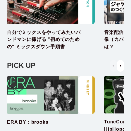
自分でミックスをやってみたいバ
音楽配信リ
ンドマンに捧げる "初めてのため
像（カバー
の" ミックスダウン手順書
は？
PICK UP
MINDSET
TuneCor
ERA BY：brooks
HipHop