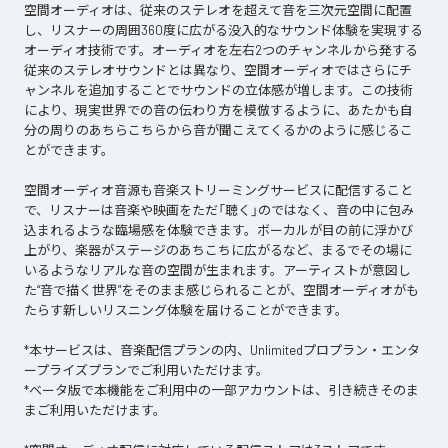
空間オーディオは、従来のステレオを超えて音を三次元空間に配置
し、リスナーの周囲360度に広がる没入的なサウンド体験を実現する
オーディオ技術です。オーディオを左右2つのチャンネルから発する
従来のステレオサウンドとは異なり、空間オーディオではさらにチ
ャンネルを追加することでサウンドの立体感が増します。この技術
により、現実世界での音の伝わり方を模倣するように、あたかも自
分の周りのあちらこちらから音が聞こえてくるかのように感じるこ
とができます。
空間オーディオ音源も音楽ストリーミングサービスに配信すること
で、リスナーは音楽や映画をただ「聴く」のではなく、音の中に包み
込まれるような臨場感を体験できます。ボーカルが目の前に浮かび
上がり、楽器がステージのあちこちに広がるなど、まるでその場に
いるようなリアルな音の空間が生まれます。アーティストが意図し
た“音で描く世界”をそのまま感じられることが、空間オーディオがも
たらす新しいリスニング体験を届けることができます。
*本サービスは、音楽配信プランの内、Unlimitedプロプラン・エンタ
ープライズプランでご利用いただけます。
*ベータ版で本機能をご利用中の一部アカウントは、引き続きそのま
まご利用いただけます。