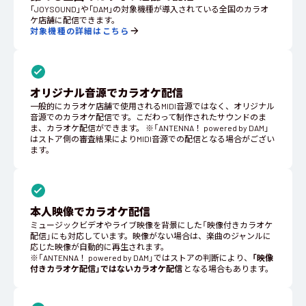
｢JOYSOUND｣や｢DAM｣の対象機種が導入されている全国のカラオ
ケ店舗に配信できます。
対象機種の詳細はこちら
オリジナル音源でカラオケ配信
一般的にカラオケ店舗で使用されるMIDI音源ではなく、オリジナル
音源でのカラオケ配信です。こだわって制作されたサウンドのま
ま、カラオケ配信ができます。 ※「ANTENNA！ powered by DAM」
はストア側の審査結果によりMIDI音源での配信となる場合がござい
ます。
本人映像でカラオケ配信
ミュージックビデオやライブ映像を背景にした「映像付きカラオケ
配信」にも対応しています。映像がない場合は、楽曲のジャンルに
応じた映像が自動的に再生されます。
※「ANTENNA！ powered by DAM」ではストアの判断により、
「映像
付きカラオケ配信」ではないカラオケ配信
となる場合もあります。