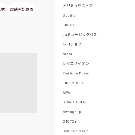
オリミュウストア
形式
試聴開始位置
Spotify
KKBOX
auミュージックパス
レコチョク
mora
レゲエザイオン
YouTube Music
LINE MUSIC
AWA
SMART USEN
dwango.jp
OTOTOY
Rakuten Music