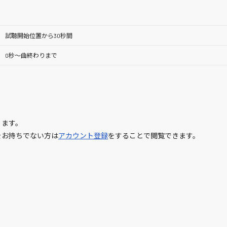
試聴開始位置から30秒間
0秒～曲終わりまで
ります。
をお持ちでない方は
アカウント登録
をすることで閲覧できます。