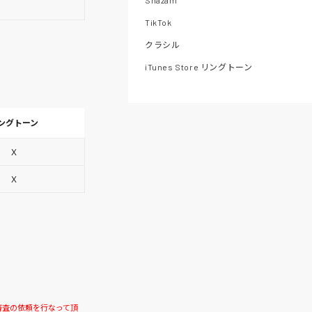
Shazam
TikTok
クラシル
iTunes Store リングトーン
ングトーン
Ｘ
Ｘ
信審査の依頼を行なって頂