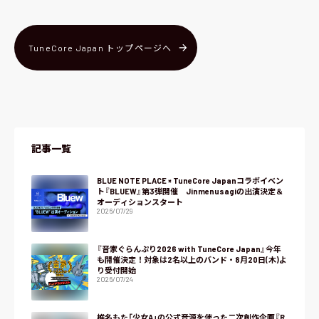
TuneCore Japan トップページへ
記事一覧
BLUE NOTE PLACE × TuneCore Japanコラボイベン
ト『BLUEW』第3弾開催 Jinmenusagiの出演決定＆
オーディションスタート
2026/07/29
『音家ぐらんぷり2026 with TuneCore Japan』今年
も開催決定！対象は2名以上のバンド・8月20日(木)よ
り受付開始
2026/07/24
椎名もた「少女A」の公式音源を使った二次創作企画『R