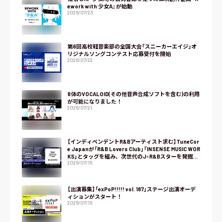
ework with 少女A』が始動
2026/07/23
第6回高校軽音楽部の全国大会「スニーカーエイジ」オ
リジナルソングコンテスト応募受付を開始
2026/07/22
8体のVOCALOID(その他音声合成ソフトを含む)の利用
が可能になりました！
2026/07/21
【インディペンデントR&Bアーティスト求む】TuneCor
e Japanが「R&B Lovers Club」「INSENSE MUSIC WOR
KS」とタッグを組み、次世代のJ-R&Bスターを発掘す
2026/07/15
るオーディション『NEXT R&B』をスタート！
【出演募集】「exPoP!!!!! vol. 187」ステージ出演オーデ
ィションがスタート！
2026/07/15