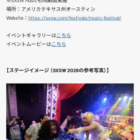
※SXSW Musicも同期間実施
場所：アメリカテキサス州オースティン
Website：
https://sxsw.com/festivals/music-festival/
イベントギャラリーは
こちら
イベントムービーは
こちら
【ステージイメージ （SXSW 2026の参考写真）】