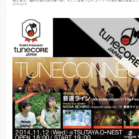
堀江貴文、脳科学者の茂木健一郎、そして音楽プロデューサーの金杉肇の音楽ユニ
2014/12/17
ッカーズ…