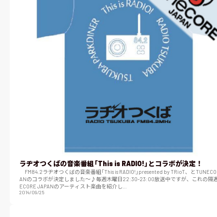
ラヂオつくばの音楽番組「This is RADIO!」とコラボが決定！
FM84.2ラヂオつくばの音楽番組「This is RADIO!」presented by TRioT、とTUNECOR
ANのコラボが決定しました〜♪毎週木曜日22:30-23:00放送中ですが、これの隔週
ECORE JAPANのアーティスト楽曲を紹介し…
2014/09/25