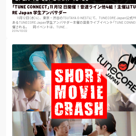
「TUNE CONNECT」11 月12 日開催！音速ライン他4組！主催はTU
RE Japan 学生アンバサダー
11月12日（水）に、東京・渋谷のTSUTAYA O-NESTにて、TUNECORE Japan公式PR大使で
あるTUNECORE Japan学生アンバサダー主催の音楽ライブイベント「TUNE CONNE
催される。 同イベントは、TUNE…
2014/10/22