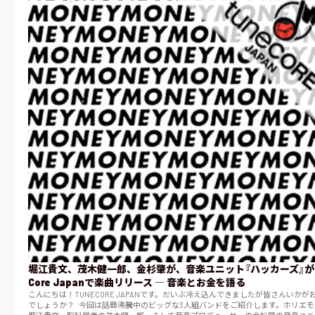
堀江貴文、茂木健一郎、金杉肇が、音楽ユニット『ハッカーズ』がT
Core Japanで楽曲リリース ― 音楽とお金を語る
こんにちは！TUNECORE JAPANです。だいぶ冷え込んできましたが皆さんいかが
でしょうか？ 今回は話題沸騰中のビッグな3人組バンドをご紹介します。ホリエモンこと