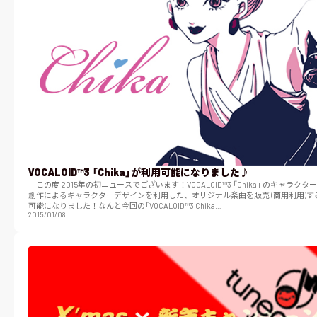
VOCALOID™3 「Chika」が利用可能になりました♪
この度 2015年の初ニュースでございます！VOCALOID™3 「Chika」 のキャラクタ
創作によるキャラクターデザインを利用した、オリジナル楽曲を販売 (商用利用)す
可能になりました！なんと今回の「VOCALOID™3 Chika…
2015/01/08