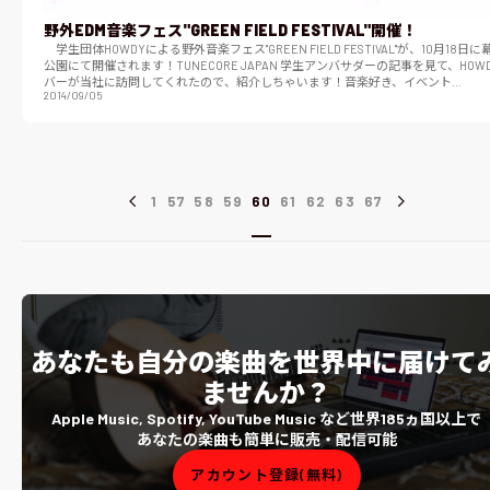
野外EDM音楽フェス"GREEN FIELD FESTIVAL"開催！
学生団体HOWDYによる野外音楽フェス"GREEN FIELD FESTIVAL"が、10月18日
公園にて開催されます！TUNECORE JAPAN 学生アンバサダーの記事を見て、HOW
バーが当社に訪問してくれたので、紹介しちゃいます！音楽好き、イベント…
2014/09/05
1
57
58
59
60
61
62
63
67
あなたも自分の楽曲を世界中に届けて
ませんか？
Apple Music, Spotify, YouTube Music など世界185ヵ国以上で
あなたの楽曲も簡単に販売・配信可能
アカウント登録(無料)