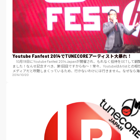
Youtube Fanfest 2014でTUNECOREアーティスト大暴れ！
10月19日にYoutube Fanfest 2014 Japanが開催され、もれなく招待をGETして
ました！なんせ記念すべき、第1回目ですからね〜！常々、YoutubeはArtistとの相
メディアだと吹聴しまくっているため、行かないわけには行きません。なぜなら海
2014/10/20
題に…