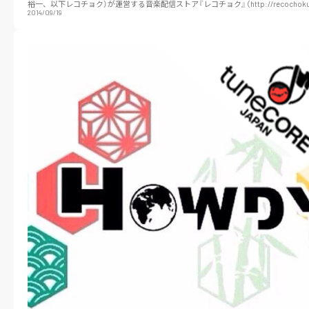
裕一、以下レコチョク）が運営する音楽配信ストア『レコチョク』（http://recochoku.
2014/09/19
はじめとする…