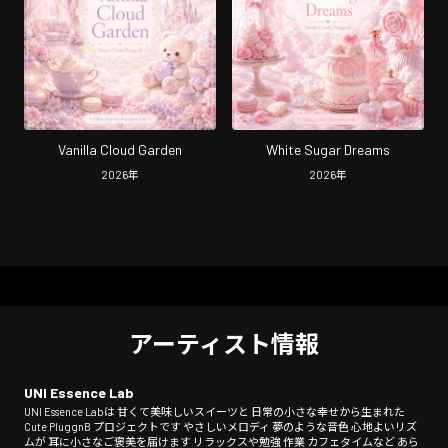
Vanilla Cloud Garden
White Sugar Dreams
2026
年
2026
年
アーティスト情報
UNI Essence Lab
UNI Essence Labは 甘くて美味しいスイーツと 日常の小さな幸せから生まれた
Cute PluggnB プロジェクトです やさしいメロディ 夢のような音色 心地よいリズ
ムが 耳に小さなご褒美を届けます リラックスや勉強 作業 カフェタイムなど あら