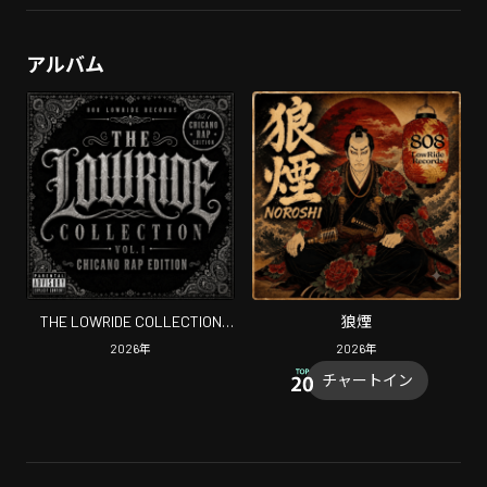
アルバム
THE LOWRIDE COLLECTION
狼煙
Vol.1
2026
年
2026
年
チャートイン