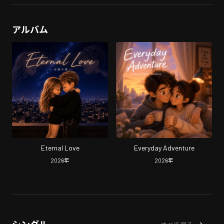
アルバム
Eternal Love
Everyday Adventure
2026
年
2026
年