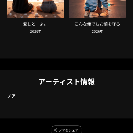
愛しとーよ。
こんな俺でもお前を守る
2026
年
2026
年
アーティスト情報
ノア
ノアをシェア