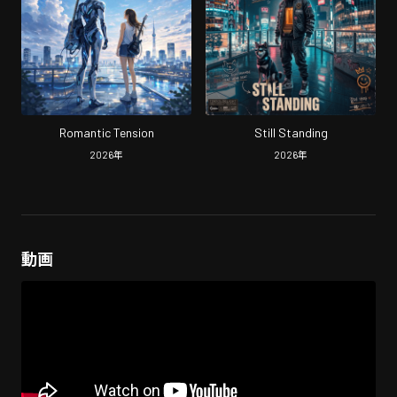
Romantic Tension
Still Standing
2026
年
2026
年
動画