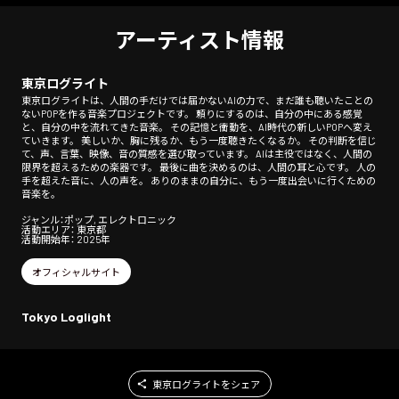
アーティスト情報
東京ログライト
東京ログライトは、人間の手だけでは届かないAIの力で、まだ誰も聴いたことの
ないPOPを作る音楽プロジェクトです。 頼りにするのは、自分の中にある感覚
と、自分の中を流れてきた音楽。 その記憶と衝動を、AI時代の新しいPOPへ変え
ていきます。 美しいか、胸に残るか、もう一度聴きたくなるか。 その判断を信じ
て、声、言葉、映像、音の質感を選び取っています。 AIは主役ではなく、人間の
限界を超えるための楽器です。 最後に曲を決めるのは、人間の耳と心です。 人の
手を超えた音に、人の声を。 ありのままの自分に、もう一度出会いに行くための
音楽を。
ジャンル：ポップ, エレクトロニック
活動エリア： 東京都
活動開始年： 2025年
オフィシャルサイト
Tokyo Loglight
東京ログライトをシェア