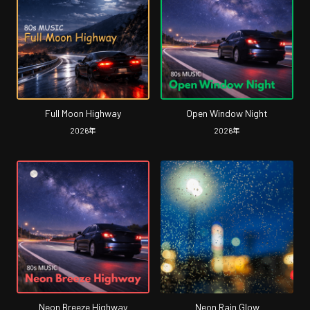
Full Moon Highway
Open Window Night
2026
年
2026
年
Neon Breeze Highway
Neon Rain Glow